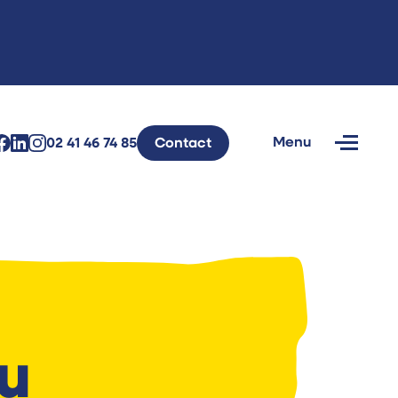
Menu
02 41 46 74 85
Contact
Fermer
u