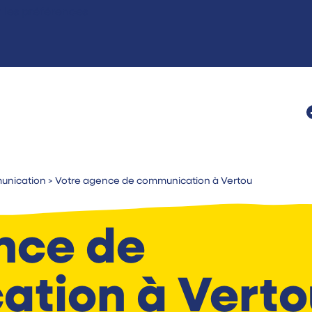
r les préférences
unication
>
Votre agence de communication à Vertou
nce de
tion à Verto