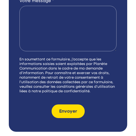
Votre message
*
C
En soumettant ce formulaire, j’accepte que les
a
informations saisies soient exploitées par Planète
s
Communication dans le cadre de ma demande
e
d’information. Pour connaître et exercer vos droits,
s
notamment de retrait de votre consentement à
à
l’utilisation des données collectées par ce formulaire,
c
veuillez consulter les conditions générales d’utilisation
o
liées à notre
politique de confidentialité
.
c
h
e
r
Envoyer