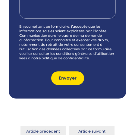
C
En soumettant ce formulaire, j’accepte que les
a
informations saisies soient exploitées par Planète
s
Communication dans le cadre de ma demande
e
d’information. Pour connaître et exercer vos droits,
s
notamment de retrait de votre consentement à
à
l’utilisation des données collectées par ce formulaire,
c
veuillez consulter les conditions générales d’utilisation
o
liées à notre
politique de confidentialité
.
c
h
e
r
Envoyer
Article précédent
Article suivant