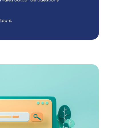
ormulés autour de questions
teurs.