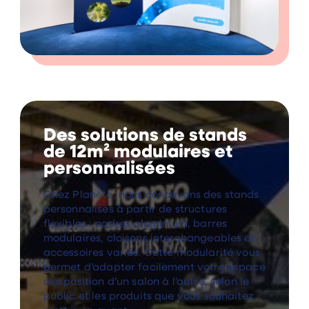
Des solutions de stands
de 12m² modulaires et
personnalisées
Chez Planète, nous concevons des stands
personnalisés à partir de structures
flexibles : cadres aluminium, barres
modulaires, cloisons interchangeables et
accessoires variés. Cette modularité vous
permet d’adapter facilement votre espace
d’exposition d’un salon à l’autre, selon le
public et les produits que vous souhaitez