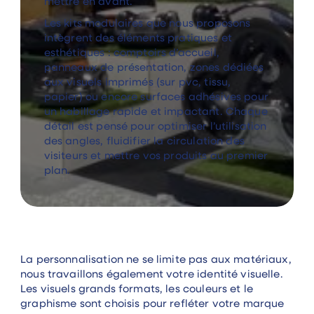
mettre en avant.
Les kits modulaires que nous proposons
intègrent des éléments pratiques et
esthétiques : comptoirs d’accueil,
panneaux de présentation, zones dédiées
aux visuels imprimés (sur pvc, tissu,
papier) ou encore surfaces adhésives pour
un habillage rapide et impactant. Chaque
détail est pensé pour optimiser l’utilisation
des angles, fluidifier la circulation des
visiteurs et mettre vos produits au premier
plan.
La personnalisation ne se limite pas aux matériaux,
nous travaillons également votre identité visuelle.
Les visuels grands formats, les couleurs et le
graphisme sont choisis pour refléter votre marque