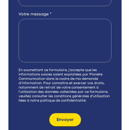
Votre message
*
C
En soumettant ce formulaire, j’accepte que les
a
informations saisies soient exploitées par Planète
s
Communication dans le cadre de ma demande
e
d’information. Pour connaître et exercer vos droits,
s
notamment de retrait de votre consentement à
à
l’utilisation des données collectées par ce formulaire,
c
veuillez consulter les conditions générales d’utilisation
o
liées à notre
politique de confidentialité
.
c
h
e
r
Envoyer