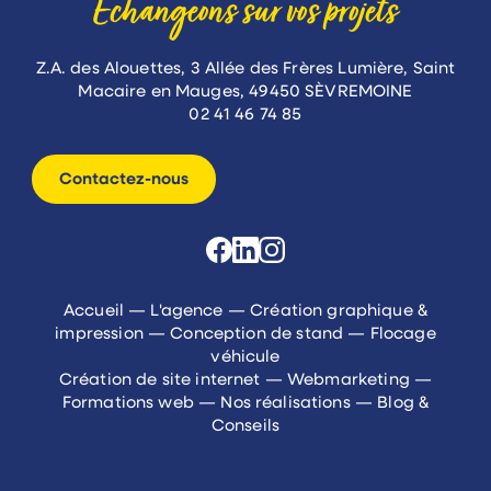
Échangeons sur vos projets
Z.A. des Alouettes, 3 Allée des Frères Lumière, Saint
Macaire en Mauges, 49450 SÈVREMOINE
02 41 46 74 85
Contactez-nous
Accueil
—
L'agence
—
Création graphique &
impression
—
Conception de stand
—
Flocage
véhicule
Création de site internet
—
Webmarketing
—
Formations web
—
Nos réalisations
—
Blog &
Conseils
Mentions légales
-
Politique de confidentialité
-
Politique de cookies
-