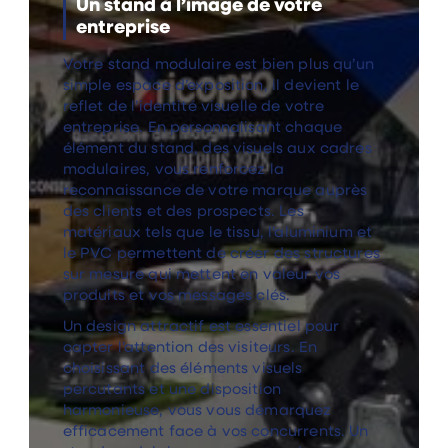
Un stand à l’image de votre
entreprise
Votre stand modulaire est bien plus qu’un
simple espace d’exposition, il devient le
reflet de l’identité visuelle de votre
entreprise. En personnalisant chaque
élément du stand, des visuels aux cadres
modulaires, vous renforcez la
reconnaissance de votre marque auprès
des clients et des prospects. Les
matériaux tels que le tissu, l’aluminium et
le PVC permettent de créer des structures
sur mesure qui mettent en valeur vos
produits et vos messages clés.
Un design attractif est essentiel pour
capter l’attention des visiteurs. En
choisissant des éléments visuels
percutants et une disposition
harmonieuse, vous vous démarquez
efficacement face à vos concurrents. Un