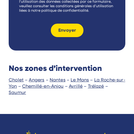
à
l’utilisation des données collectées par ce formulaire,
c
veuillez consulter les conditions générales d’utilisation
o
liées à notre
politique de confidentialité
.
c
h
e
r
Envoyer
Nos zones d’intervention
Cholet
–
Angers
–
Nantes
–
Le Mans
–
La Roche-sur-
Yon
–
Chemillé-en-Anjou
–
Avrillé
–
Trélazé
–
Saumur