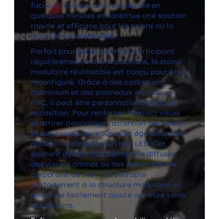
facile à transporter. Il se déploie en
quelques minutes et constitue une solution
rapide et efficace pour les salons où la
mobilité est essentielle.
Parfait pour les entreprises participant
régulièrement à des expositions, le stand
modulaire réutilisable est conçu pour être
reconfiguré. Grâce à des cadres en
aluminium et des panneaux en tissu ou
PVC, il peut être personnalisé à chaque
exposition. Pour renforcer l’impact visuel
et attirer davantage l’attention des clients
et des prospects, vous avez également la
possibilité d’intégrer un mur LED. Cet
élément dynamique permet de diffuser
des visuels animés ou des présentations
corporate. Le mur LED s’adapte
parfaitement à la structure modulaire et
peut être facilement ajouté ou retiré selon
vos besoins.