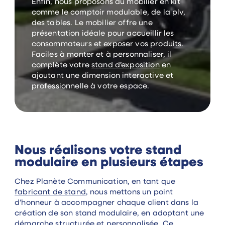
Enfin, nous proposons du mobilier en kit
comme le comptoir modulable, de la plv,
des tables. Le mobilier offre une
présentation idéale pour accueillir les
consommateurs et exposer vos produits.
Faciles à monter et à personnaliser, il
complète votre
stand d’exposition
en
ajoutant une dimension interactive et
professionnelle à votre espace.
Nous réalisons votre stand
modulaire en plusieurs étapes
Chez Planète Communication, en tant que
fabricant de stand
, nous mettons un point
d’honneur à accompagner chaque client dans la
création de son stand modulaire, en adoptant une
démarche structurée et personnalisée. Ce