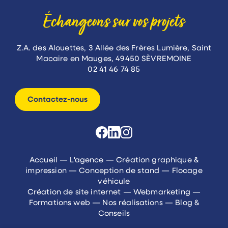
Échangeons sur vos projets
Z.A. des Alouettes, 3 Allée des Frères Lumière, Saint
Macaire en Mauges, 49450 SÈVREMOINE
02 41 46 74 85
Contactez-nous
Accueil
—
L'agence
—
Création graphique &
impression
—
Conception de stand
—
Flocage
véhicule
Création de site internet
—
Webmarketing
—
Formations web
—
Nos réalisations
—
Blog &
Conseils