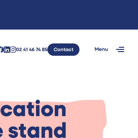
Menu
02 41 46 74 85
Contact
Fermer
cation
e stand