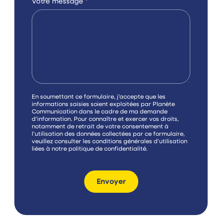
Votre message
*
C
En soumettant ce formulaire, j’accepte que les
a
informations saisies soient exploitées par Planète
s
Communication dans le cadre de ma demande
e
d’information. Pour connaître et exercer vos droits,
s
notamment de retrait de votre consentement à
à
l’utilisation des données collectées par ce formulaire,
c
veuillez consulter les conditions générales d’utilisation
o
liées à notre
politique de confidentialité
.
c
h
e
r
Envoyer