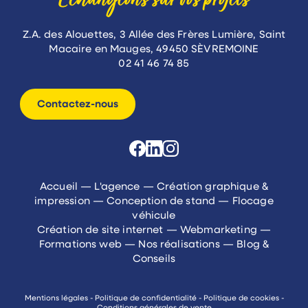
Échangeons sur vos projets
Z.A. des Alouettes, 3 Allée des Frères Lumière, Saint
Macaire en Mauges, 49450 SÈVREMOINE
02 41 46 74 85
Contactez-nous
Accueil
—
L'agence
—
Création graphique &
impression
—
Conception de stand
—
Flocage
véhicule
Création de site internet
—
Webmarketing
—
Formations web
—
Nos réalisations
—
Blog &
Conseils
Mentions légales
-
Politique de confidentialité
-
Politique de cookies
-