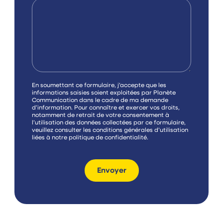
C
En soumettant ce formulaire, j’accepte que les
a
informations saisies soient exploitées par Planète
s
Communication dans le cadre de ma demande
e
d’information. Pour connaître et exercer vos droits,
s
notamment de retrait de votre consentement à
à
l’utilisation des données collectées par ce formulaire,
c
veuillez consulter les conditions générales d’utilisation
o
liées à notre
politique de confidentialité
.
c
h
e
r
Envoyer