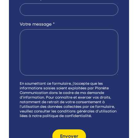
Votre message
*
C
En soumettant ce formulaire, j’accepte que les
a
informations saisies soient exploitées par Planète
s
Communication dans le cadre de ma demande
e
d’information. Pour connaître et exercer vos droits,
s
notamment de retrait de votre consentement à
à
l’utilisation des données collectées par ce formulaire,
c
veuillez consulter les conditions générales d’utilisation
o
liées à notre
politique de confidentialité
.
c
h
e
r
Envoyer